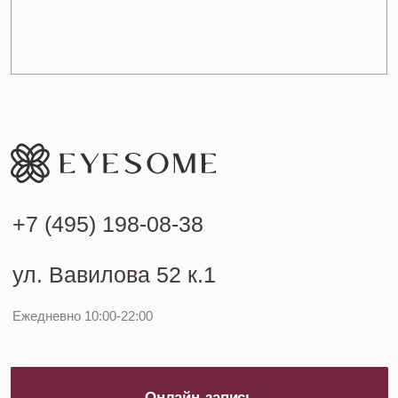
Онлайн-запись
Стрижки
Специалисты
Окрашивания
Портфолио
Укладки
Спецпредложения
Уход для волос
Сертификаты
Маникюр и педикюр
О нас
Брови и ресницы
Выпрямление волос
Массаж
Макияж
Аппаратная косметология
Эстетическая косметология
Инъекционная косметология