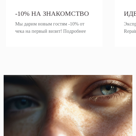
-10% НА ЗНАКОМСТВО
ИД
Мы дарим новым гостям -10% от
Экспр
чека на первый визит! Подробнее
Repai
ПОЛУЧИТЕ -10%
НА ЗНАКОМСТВО
С СОБОЙ
Мы свяжемся с Вами в течение
ближайшего времени