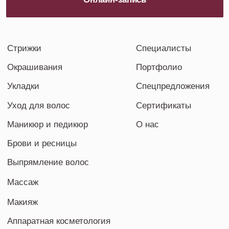
Согласие на информационную рассылку
Политика конфиденциальности
Согласие на обработку персональных данных
Публичная оферта
Все цены, указанные на сайте носят
исключительно информативный характер
и не являются публичной офертой,
определяемой положениями Статьи 437
(2) ГК РФ
ИП АЛЫМОВА ЮЛИЯ АНАТОЛЬЕВНА
ОГРН 323774600110111
ИНН 650600129396
©Все права защищены 2023
Сайт создан в One Love